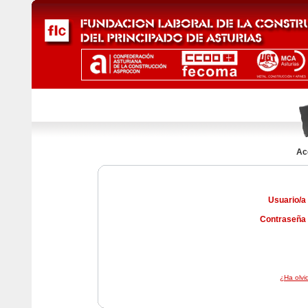
Ac
Usuario/a
Contraseña
¿Ha olvi