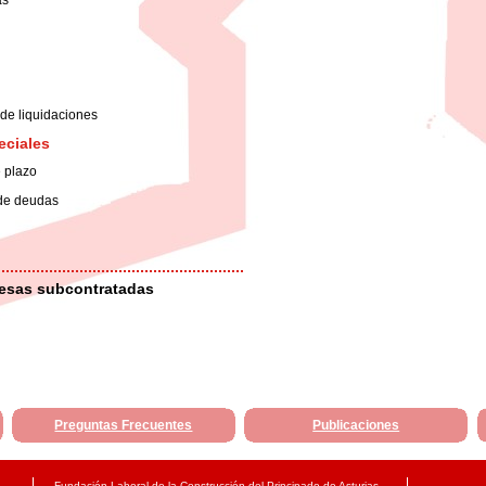
as
 de liquidaciones
eciales
e plazo
 de deudas
esas subcontratadas
Preguntas Frecuentes
Publicaciones
Fundación Laboral de la Construcción del Principado de Asturias