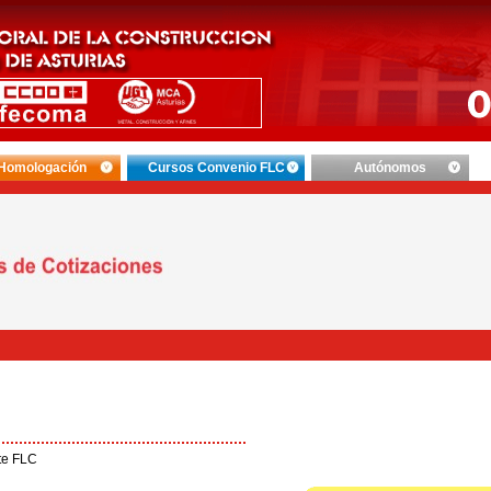
Homologación
Cursos Convenio FLC
Autónomos
te FLC