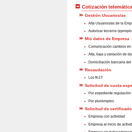
Cotización telemátic
Gestión Usuarios/as
Alta Usuarios/as de la Em
Autorizar terceros (ejemplo
Mis datos de Empresa
Comunicación cambios en l
Alta, baja y variación de d
Domiciliación bancaria del 
Recaudación
Los flc1T
Solicitud de cuota espe
Por expediente regulación
Por pluriempleo
Solicitud de certificad
Empresa con actividad
Empresa al inicio de activi