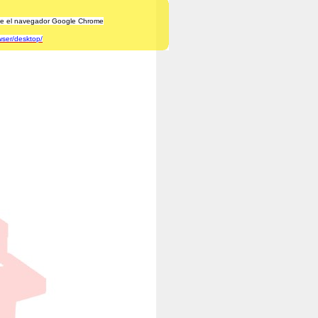
lice el navegador Google Chrome
wser/desktop/