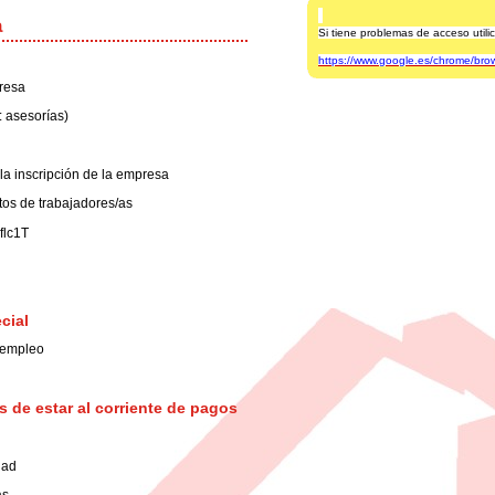
a
Si tiene problemas de acceso uti
https://www.google.es/chrome/bro
presa
: asesorías)
a inscripción de la empresa
atos de trabajadores/as
flc1T
cial
 empleo
os de estar al corriente de pagos
dad