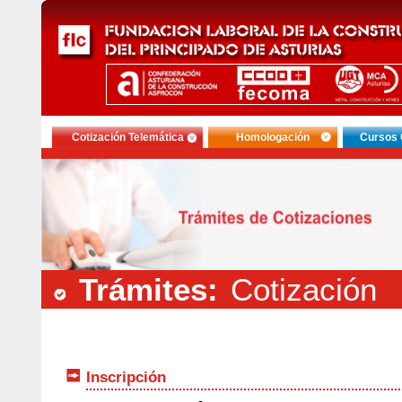
Cotización Telemática
Homologación
Cursos 
Trámites:
Cotización
Inscripción