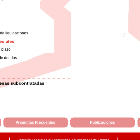
as
 de liquidaciones
eciales
e plazo
 de deudas
esas subcontratadas
Preguntas Frecuentes
Publicaciones
Fundación Laboral de la Construcción del Principado de Asturias