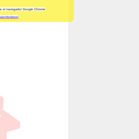
lice el navegador Google Chrome
wser/desktop/