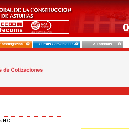
Homologación
Cursos Convenio FLC
Autónomos
te FLC