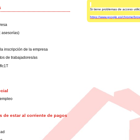
a
Si tiene problemas de acceso uti
https://www.google.es/chrome/bro
presa
: asesorías)
a inscripción de la empresa
atos de trabajadores/as
flc1T
cial
 empleo
os de estar al corriente de pagos
dad