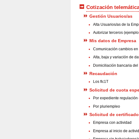
Cotización telemátic
Gestión Usuarios/as
Alta Usuarios/as de la Em
Autorizar terceros (ejemplo
Mis datos de Empresa
Comunicación cambios en l
Alta, baja y variación de d
Domiciliación bancaria del 
Recaudación
Los flc1T
Solicitud de cuota espe
Por expediente regulación
Por pluriempleo
Solicitud de certificad
Empresa con actividad
Empresa al inicio de activi