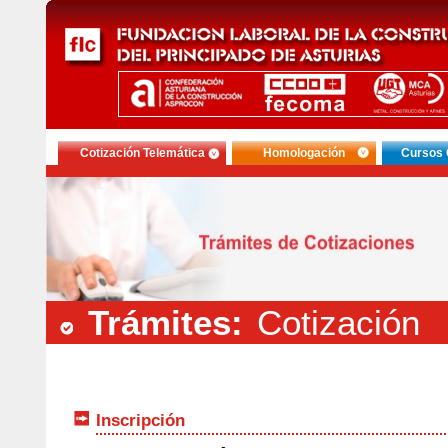
Cotización Telemática
Homologación
Cursos 
Trámites:
Cotización
Inscripción